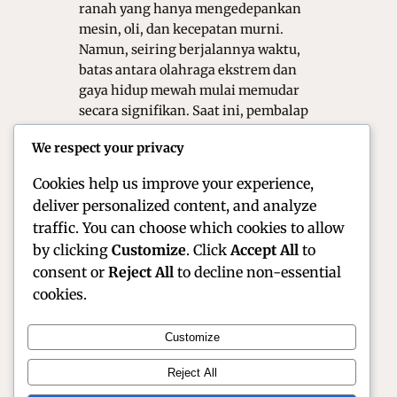
ranah yang hanya mengedepankan
mesin, oli, dan kecepatan murni.
Namun, seiring berjalannya waktu,
batas antara olahraga ekstrem dan
gaya hidup mewah mulai memudar
secara signifikan. Saat ini, pembalap
tidak hanya di kenal karena kelihaian
We respect your privacy
mereka melibas tikungan tajam,
tetapi juga…
Cookies help us improve your experience,
deliver personalized content, and analyze
traffic. You can choose which cookies to allow
by clicking
Customize
. Click
Accept All
to
consent or
Reject All
to decline non-essential
cookies.
Customize
Official Site of Christian Montanari | Racer &
Reject All
Motorsport Profile