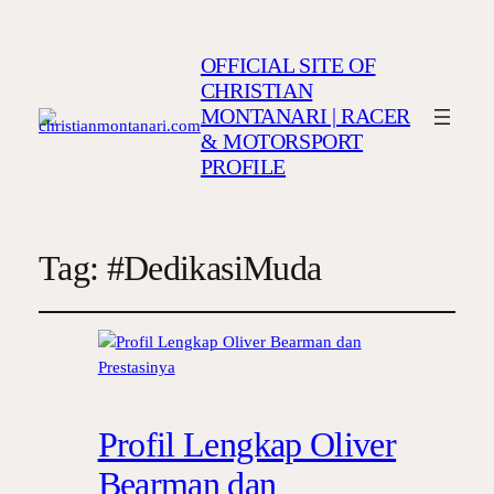
OFFICIAL SITE OF
CHRISTIAN
MONTANARI | RACER
& MOTORSPORT
PROFILE
Tag:
#DedikasiMuda
Profil Lengkap Oliver
Bearman dan