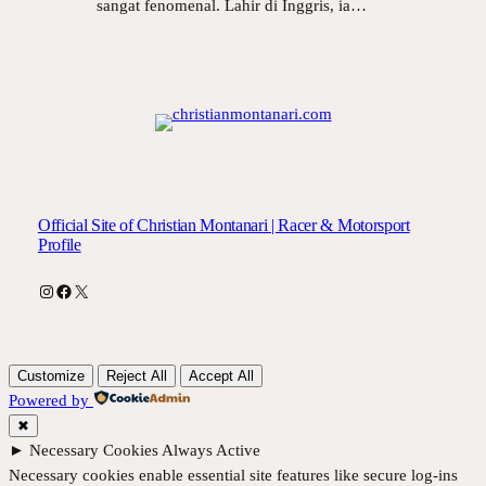
sangat fenomenal. Lahir di Inggris, ia…
Official Site of Christian Montanari | Racer & Motorsport
Profile
Instagram
Facebook
X
Customize
Reject All
Accept All
Powered by
✖
►
Necessary Cookies
Always Active
Necessary cookies enable essential site features like secure log-ins