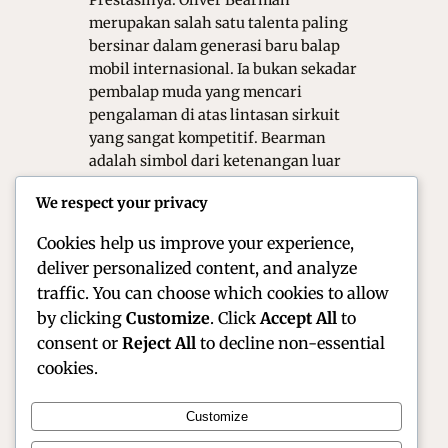
Prestasinya. Oliver Bearman
merupakan salah satu talenta paling
bersinar dalam generasi baru balap
mobil internasional. Ia bukan sekadar
pembalap muda yang mencari
pengalaman di atas lintasan sirkuit
yang sangat kompetitif. Bearman
adalah simbol dari ketenangan luar
biasa, bakat teknis alami, dan juga
We respect your privacy
kecepatan yang sangat fenomenal.
Lahir di Inggris, ia…
Cookies help us improve your experience,
deliver personalized content, and analyze
traffic. You can choose which cookies to allow
by clicking
Customize
. Click
Accept All
to
consent or
Reject All
to decline non-essential
cookies.
Customize