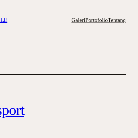
ILE
Galeri
Portofolio
Tentang
port