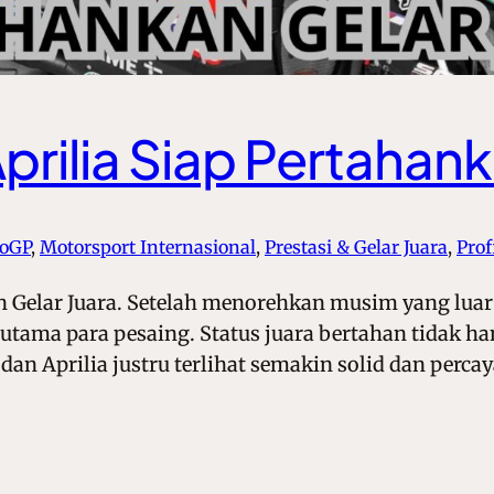
prilia Siap Pertahan
oGP
, 
Motorsport Internasional
, 
Prestasi & Gelar Juara
, 
Prof
n Gelar Juara. Setelah menorehkan musim yang luar 
t utama para pesaing. Status juara bertahan tidak 
dan Aprilia justru terlihat semakin solid dan per