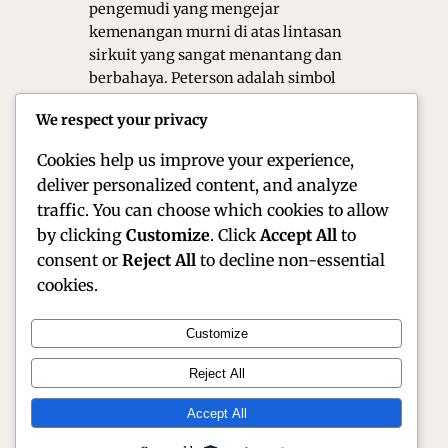
pengemudi yang mengejar
kemenangan murni di atas lintasan
sirkuit yang sangat menantang dan
berbahaya. Peterson adalah simbol
dari kecepatan murni, kontrol mobil
We respect your privacy
yang spektakuler, serta sportivitas
yang sangat luar biasa…
Cookies help us improve your experience,
deliver personalized content, and analyze
traffic. You can choose which cookies to allow
by clicking
Customize
. Click
Accept All
to
consent or
Reject All
to decline non-essential
cookies.
Customize
Official Site of Christian Montanari | Racer &
Reject All
Motorsport Profile
Accept All
Instagram
Facebook
X