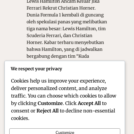
Lewis Hamilton Ancam Keluar Jika
Ferrari Rekrut Christian Horner.
Dunia Formula 1 kembali di guncang
oleh spekulasi panas yang melibatkan
tiga nama besar: Lewis Hamilton, tim
Scuderia Ferrari, dan Christian
Horner. Kabar terbaru menyebutkan
bahwa Hamilton, yang di jadwalkan
bergabung dengan tim “Kuda
Jingkrak” pada musim depan,
We respect your privacy
memberikan ultimatum keras kepada
manajemen Ferrari. Kabarnya, sang…
Cookies help us improve your experience,
deliver personalized content, and analyze
traffic. You can choose which cookies to allow
by clicking
Customize
. Click
Accept All
to
consent or
Reject All
to decline non-essential
cookies.
Customize