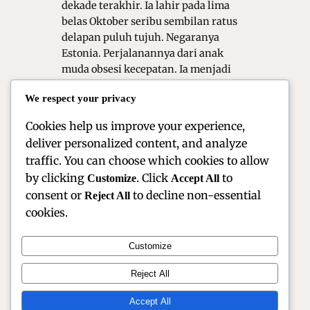
dekade terakhir. Ia lahir pada lima
belas Oktober seribu sembilan ratus
delapan puluh tujuh. Negaranya
Estonia. Perjalanannya dari anak
muda obsesi kecepatan. Ia menjadi
juara dunia reli kisah bakat luar biasa.
We respect your privacy
Tänak berhasil mengubah wajah
kompetisi…
Cookies help us improve your experience,
deliver personalized content, and analyze
traffic. You can choose which cookies to allow
by clicking
. Click
to
Customize
Accept All
consent or
to decline non-essential
Reject All
cookies.
Customize
Official Site of Christian Montanari | Racer &
Reject All
Motorsport Profile
Accept All