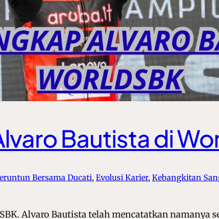
Alvaro Bautista di W
eruntun Bersama Ducati
, 
Evolusi Karier
, 
Kebangkitan San
ldSBK. Alvaro Bautista telah mencatatkan namanya s