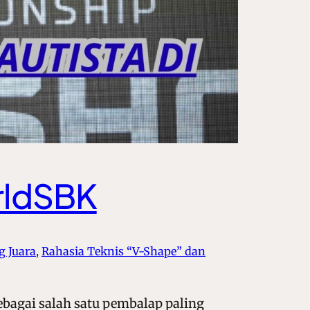
orldSBK
g Juara
, 
Rahasia Teknis “V-Shape” dan
ebagai salah satu pembalap paling