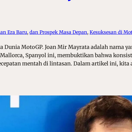
an Era Baru
, 
dan Prospek Masa Depan
, 
Kesuksesan di Mot
ra Dunia MotoGP. Joan Mir Mayrata adalah nama yan
Mallorca, Spanyol ini, membuktikan bahwa konsist
ecepatan mentah di lintasan. Dalam artikel ini, ki