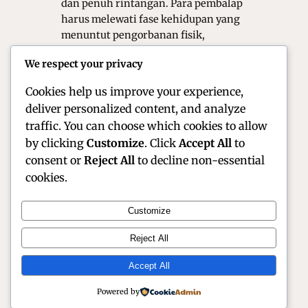
dan penuh rintangan. Para pembalap
harus melewati fase kehidupan yang
menuntut pengorbanan fisik,
finansial, hingga tekanan mental
We respect your privacy
yang luar biasa. Memasuki tahun
2026, persaingan…
Cookies help us improve your experience,
deliver personalized content, and analyze
traffic. You can choose which cookies to allow
by clicking
Customize
. Click
Accept All
to
consent or
Reject All
to decline non-essential
cookies.
Customize
Official Site of Christian Montanari | Racer &
Reject All
Motorsport Profile
Accept All
Instagram
Facebook
X
Powered by