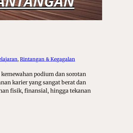
elajaran
, 
Rintangan & Kegagalan
gan kemewahan podium dan sorotan
anan karier yang sangat berat dan
n fisik, finansial, hingga tekanan