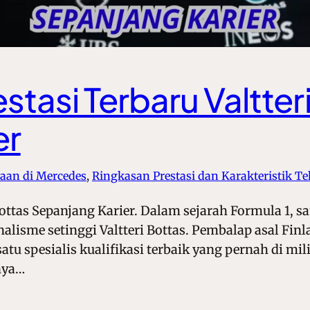
estasi Terbaru Valtter
er
aan di Mercedes
, 
Ringkasan Prestasi dan Karakteristik Te
i Bottas Sepanjang Karier. Dalam sejarah Formula 1
lisme setinggi Valtteri Bottas. Pembalap asal Finla
tu spesialis kualifikasi terbaik yang pernah di mil
nya…