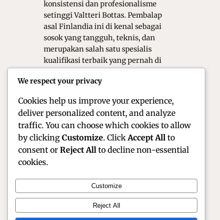
konsistensi dan profesionalisme
setinggi Valtteri Bottas. Pembalap
asal Finlandia ini di kenal sebagai
sosok yang tangguh, teknis, dan
merupakan salah satu spesialis
kualifikasi terbaik yang pernah di
miliki olahraga ini. Dari masa
We respect your privacy
kejayaannya bersama Mercedes-AMG
hingga perannya…
Cookies help us improve your experience,
deliver personalized content, and analyze
traffic. You can choose which cookies to allow
by clicking
Customize
. Click
Accept All
to
consent or
Reject All
to decline non-essential
cookies.
Customize
Official Site of Christian Montanari | Racer &
Reject All
Motorsport Profile