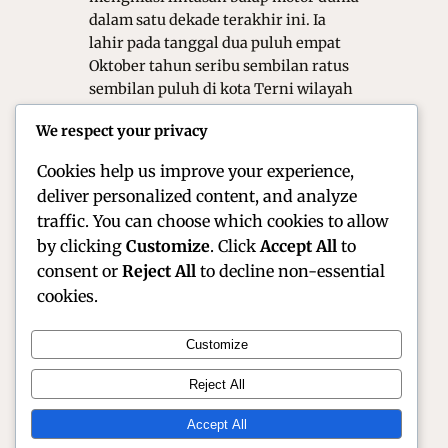
dalam satu dekade terakhir ini. Ia
lahir pada tanggal dua puluh empat
Oktober tahun seribu sembilan ratus
sembilan puluh di kota Terni wilayah
Italia. Kariernya sangat unik karena
We respect your privacy
ia telah mencicipi berbagai ajang
balap…
Cookies help us improve your experience,
deliver personalized content, and analyze
traffic. You can choose which cookies to allow
by clicking
Customize
. Click
Accept All
to
consent or
Reject All
to decline non-essential
cookies.
Customize
Official Site of Christian Montanari | Racer &
Reject All
Motorsport Profile
Accept All
Instagram
Facebook
X