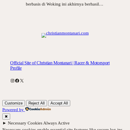
berbasis di Woking ini akhirnya berhasil…
Official Site of Christian Montanari | Racer & Motorsport
Profile
Instagram
Facebook
X
Customize
Reject All
Accept All
Powered by
✖
►
Necessary Cookies
Always Active
Necessary cookies enable essential site features like secure log-ins