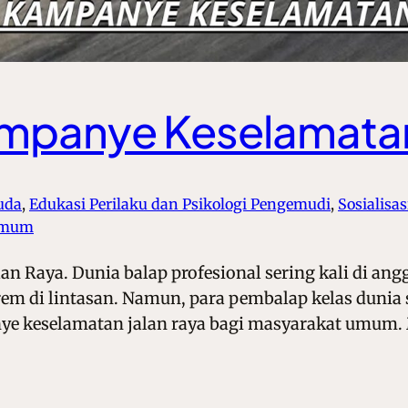
mpanye Keselamatan
uda
, 
Edukasi Perilaku dan Psikologi Pengemudi
, 
Sosialisa
 Umum
 Raya. Dunia balap profesional sering kali di ang
rem di lintasan. Namun, para pembalap kelas dunia
e keselamatan jalan raya bagi masyarakat umum.