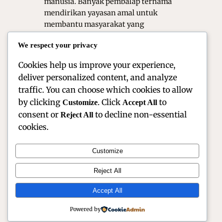
manusia. Banyak pembalap ternama
mendirikan yayasan amal untuk
membantu masyarakat yang
membutuhkan bantuan di seluruh
We respect your privacy
dunia. Mereka menggunakan
popularitas serta…
Cookies help us improve your experience,
deliver personalized content, and analyze
traffic. You can choose which cookies to allow
by clicking
. Click
to
Customize
Accept All
consent or
to decline non-essential
Reject All
cookies.
Customize
Reject All
Official Site of Christian Montanari | Racer & Motorsport
Profile
Accept All
Instagram
Facebook
X
Powered by