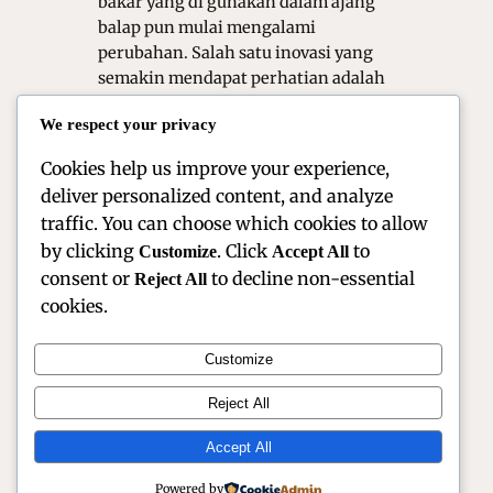
bakar yang di gunakan dalam ajang
balap pun mulai mengalami
perubahan. Salah satu inovasi yang
semakin mendapat perhatian adalah
etanol. bahan bakar ini di nilai
We respect your privacy
mampu menghadirkan performa
tinggi sekaligus…
Cookies help us improve your experience,
deliver personalized content, and analyze
traffic. You can choose which cookies to allow
by clicking
. Click
to
Customize
Accept All
consent or
to decline non-essential
Reject All
cookies.
Customize
Official Site of Christian Montanari | Racer &
Reject All
Motorsport Profile
Accept All
Instagram
Facebook
X
Powered by