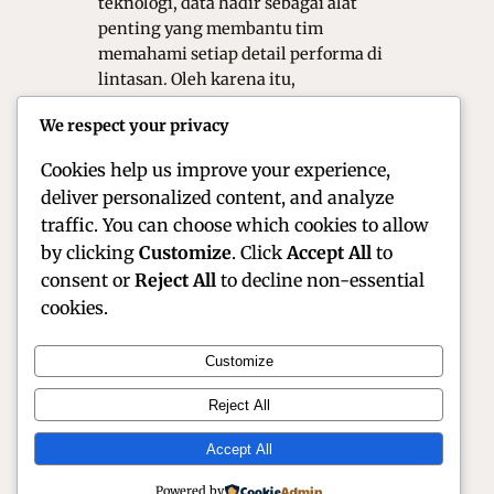
teknologi, data hadir sebagai alat
penting yang membantu tim
memahami setiap detail performa di
lintasan. Oleh karena itu,
pemanfaatan data ini menjadi salah
We respect your privacy
satu faktor utama yang menentukan
hasil akhir…
Cookies help us improve your experience,
deliver personalized content, and analyze
traffic. You can choose which cookies to allow
by clicking
Customize
. Click
Accept All
to
consent or
Reject All
to decline non-essential
cookies.
Customize
Official Site of Christian Montanari | Racer &
Reject All
Motorsport Profile
Accept All
Instagram
Facebook
X
Powered by