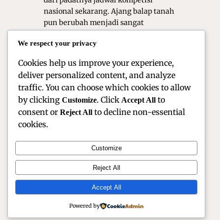
dari padatnya jadwal kompetisi
nasional sekarang. Ajang balap tanah
pun berubah menjadi sangat
bergengsi saat ini. Banyak tim besar
We respect your privacy
mulai mengucurkan investasi yang
sangat besar. Artikel…
Cookies help us improve your experience,
deliver personalized content, and analyze
traffic. You can choose which cookies to allow
by clicking
. Click
to
Customize
Accept All
consent or
to decline non-essential
Reject All
cookies.
Customize
Official Site of Christian Montanari | Racer &
Reject All
Motorsport Profile
Accept All
Instagram
Facebook
X
Powered by