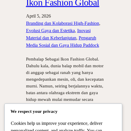
Ikon Fashion Global
April 5, 2026
Branding dan Kolaborasi High-Fashion
, 
Evolusi Gaya dan Estetika
, 
Inovasi
Material dan Keberlanjutan
, 
Pengaruh
Media Sosial dan Gaya Hidup Paddock
Pembalap Sebagai Ikon Fashion Global.
Dahulu kala, dunia balap mobil dan motor
di anggap sebagai ranah yang hanya
mengedepankan mesin, oli, dan kecepatan
murni. Namun, seiring berjalannya waktu,
batas antara olahraga ekstrem dan gaya
hidup mewah mulai memudar secara
signifikan. Saat ini, pembalap tidak hanya
We respect your privacy
di kenal karena kelihaian mereka melibas
tikungan tajam, tetapi juga…
Cookies help us improve your experience, deliver
personalized content, and analyze traffic. You can