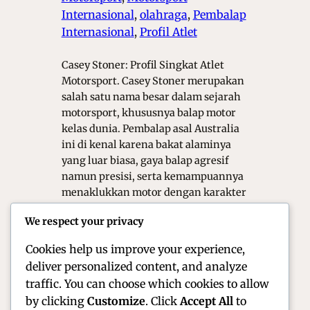
Internasional
, 
olahraga
, 
Pembalap
Internasional
, 
Profil Atlet
Casey Stoner: Profil Singkat Atlet
Motorsport. Casey Stoner merupakan
salah satu nama besar dalam sejarah
motorsport, khususnya balap motor
kelas dunia. Pembalap asal Australia
ini di kenal karena bakat alaminya
yang luar biasa, gaya balap agresif
namun presisi, serta kemampuannya
menaklukkan motor dengan karakter
sulit. Meski kariernya relatif singkat
We respect your privacy
di bandingkan pembalap lain,
pengaruh dan…
Cookies help us improve your experience,
deliver personalized content, and analyze
traffic. You can choose which cookies to allow
by clicking
Customize
. Click
Accept All
to