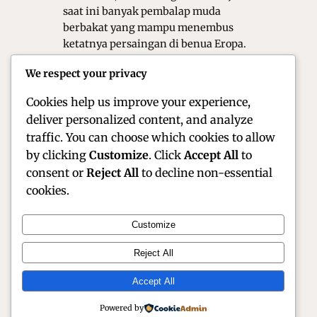
saat ini banyak pembalap muda
berbakat yang mampu menembus
ketatnya persaingan di benua Eropa.
Mereka menunjukkan bahwa
We respect your privacy
kombinasi antara di siplin tinggi
dan…
Cookies help us improve your experience,
deliver personalized content, and analyze
traffic. You can choose which cookies to allow
by clicking
Customize
. Click
Accept All
to
consent or
Reject All
to decline non-essential
cookies.
Customize
Official Site of Christian Montanari | Racer &
Reject All
Motorsport Profile
Accept All
Instagram
Facebook
X
Powered by