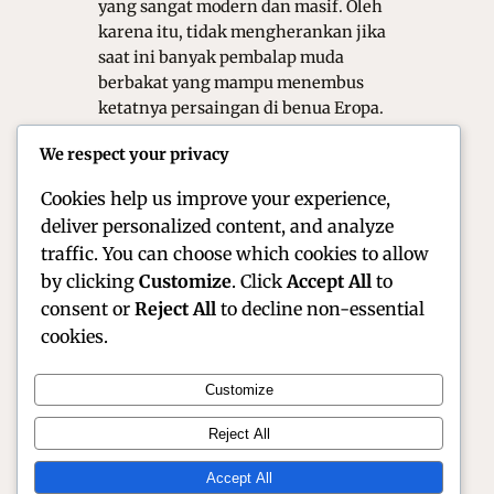
yang sangat modern dan masif. Oleh
karena itu, tidak mengherankan jika
saat ini banyak pembalap muda
berbakat yang mampu menembus
ketatnya persaingan di benua Eropa.
Mereka menunjukkan bahwa
We respect your privacy
kombinasi antara di siplin tinggi
dan…
Cookies help us improve your experience,
deliver personalized content, and analyze
traffic. You can choose which cookies to allow
by clicking
Customize
. Click
Accept All
to
consent or
Reject All
to decline non-essential
cookies.
Customize
Official Site of Christian Montanari | Racer &
Reject All
Motorsport Profile
Accept All