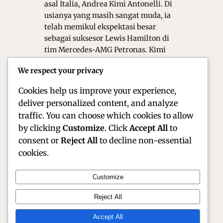
asal Italia, Andrea Kimi Antonelli. Di
usianya yang masih sangat muda, ia
telah memikul ekspektasi besar
sebagai suksesor Lewis Hamilton di
tim Mercedes-AMG Petronas. Kimi
Antonelli bukan sekadar pembalap
We respect your privacy
biasa; ia adalah fenomena yang
berhasil…
Cookies help us improve your experience,
deliver personalized content, and analyze
traffic. You can choose which cookies to allow
by clicking
Customize
. Click
Accept All
to
consent or
Reject All
to decline non-essential
cookies.
Customize
Official Site of Christian Montanari | Racer &
Reject All
Motorsport Profile
Accept All