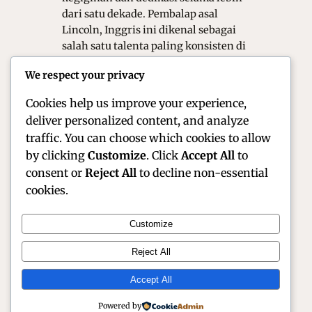
dari satu dekade. Pembalap asal
Lincoln, Inggris ini dikenal sebagai
salah satu talenta paling konsisten di
grid, yang mampu bertarung di
We respect your privacy
barisan depan dalam berbagai kondisi
lintasan. Dengan gaya balap yang…
Cookies help us improve your experience,
deliver personalized content, and analyze
traffic. You can choose which cookies to allow
by clicking
Customize
. Click
Accept All
to
consent or
Reject All
to decline non-essential
cookies.
Customize
Official Site of Christian Montanari | Racer &
Reject All
Motorsport Profile
Accept All
Instagram
Facebook
X
Powered by