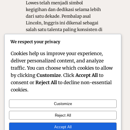
Lowes telah menjadi simbol
kegigihan dan dedikasi selama lebih
dari satu dekade. Pembalap asal
Lincoln, Inggris ini dikenal sebagai
salah satu talenta paling konsisten di
grid, yang mampu bertarung di
We respect your privacy
barisan depan dalam berbagai kondisi
lintasan. Dengan gaya balap yang…
Cookies help us improve your experience,
deliver personalized content, and analyze
traffic. You can choose which cookies to allow
by clicking
Customize
. Click
Accept All
to
consent or
Reject All
to decline non-essential
cookies.
Customize
Official Site of Christian Montanari | Racer &
Reject All
Motorsport Profile
Accept All