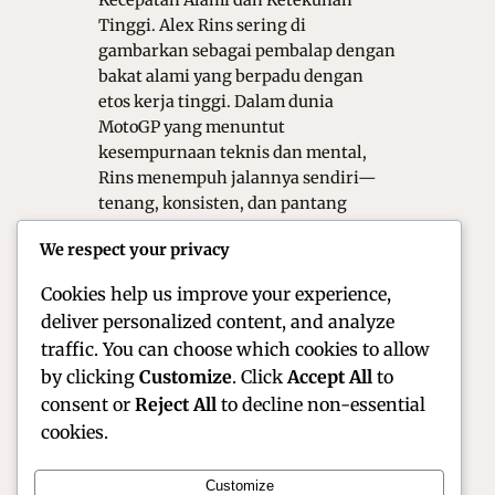
Kecepatan Alami dan Ketekunan
Tinggi. Alex Rins sering di
gambarkan sebagai pembalap dengan
bakat alami yang berpadu dengan
etos kerja tinggi. Dalam dunia
MotoGP yang menuntut
kesempurnaan teknis dan mental,
Rins menempuh jalannya sendiri—
tenang, konsisten, dan pantang
menyerah. Ia mungkin tidak selalu
We respect your privacy
menjadi sorotan utama, tetapi
kontribusi dan kualitas balapnya…
Cookies help us improve your experience,
deliver personalized content, and analyze
traffic. You can choose which cookies to allow
by clicking
Customize
. Click
Accept All
to
consent or
Reject All
to decline non-essential
cookies.
Customize