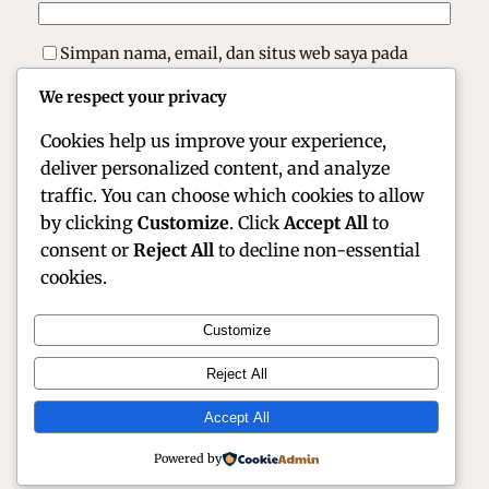
Simpan nama, email, dan situs web saya pada
peramban ini untuk komentar saya berikutnya.
We respect your privacy
Cookies help us improve your experience,
deliver personalized content, and analyze
traffic. You can choose which cookies to allow
by clicking
Customize
. Click
Accept All
to
consent or
Reject All
to decline non-essential
cookies.
Customize
Official Site of Christian Montanari | Racer &
Reject All
Motorsport Profile
Accept All
Instagram
Facebook
X
Powered by