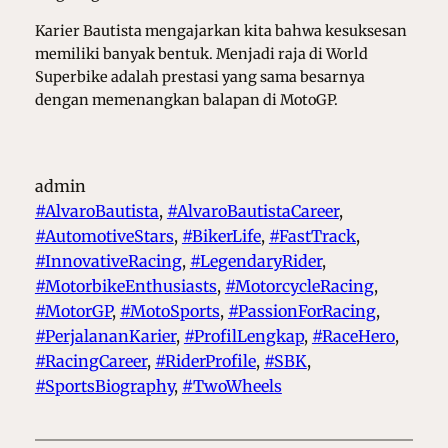
Karier Bautista mengajarkan kita bahwa kesuksesan
memiliki banyak bentuk. Menjadi raja di World
Superbike adalah prestasi yang sama besarnya
dengan memenangkan balapan di MotoGP.
admin
#AlvaroBautista
, 
#AlvaroBautistaCareer
, 
#AutomotiveStars
, 
#BikerLife
, 
#FastTrack
, 
#InnovativeRacing
, 
#LegendaryRider
, 
#MotorbikeEnthusiasts
, 
#MotorcycleRacing
, 
#MotorGP
, 
#MotoSports
, 
#PassionForRacing
, 
#PerjalananKarier
, 
#ProfilLengkap
, 
#RaceHero
, 
#RacingCareer
, 
#RiderProfile
, 
#SBK
, 
#SportsBiography
, 
#TwoWheels