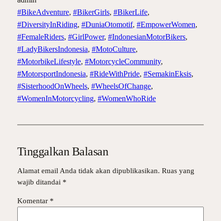
#BikeAdventure
, 
#BikerGirls
, 
#BikerLife
, 
#DiversityInRiding
, 
#DuniaOtomotif
, 
#EmpowerWomen
, 
#FemaleRiders
, 
#GirlPower
, 
#IndonesianMotorBikers
, 
#LadyBikersIndonesia
, 
#MotoCulture
, 
#MotorbikeLifestyle
, 
#MotorcycleCommunity
, 
#MotorsportIndonesia
, 
#RideWithPride
, 
#SemakinEksis
, 
#SisterhoodOnWheels
, 
#WheelsOfChange
, 
#WomenInMotorcycling
, 
#WomenWhoRide
Tinggalkan Balasan
Alamat email Anda tidak akan dipublikasikan.
Ruas yang
wajib ditandai
*
Komentar
*