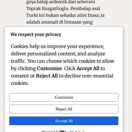
gaya balap seikonik dan seberani
Toprak Razgatlioglu. Pembalap asal
Turki ini bukan sekadar atlet biasa; ia
adalah anomali di lintasan yang
menggabungkan teknik pengereman
We respect your privacy
ekstrem dengan kontrol motor yang
luar biasa. Sebagai murid…
Cookies help us improve your experience,
deliver personalized content, and analyze
traffic. You can choose which cookies to allow
by clicking
Customize
. Click
Accept All
to
consent or
Reject All
to decline non-essential
cookies.
Customize
Official Site of Christian Montanari | Racer &
Reject All
Motorsport Profile
Accept All
Instagram
Facebook
X