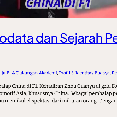
odata dan Sejarah 
uju F1 & Dukungan Akademi
, 
Profil & Identitas Budaya
, 
Re
alap China di F1. Kehadiran Zhou Guanyu di grid F
omotif Asia, khususnya China. Sebagai pembalap p
u memikul ekspektasi dari miliaran orang. Dengan