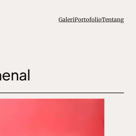
Galeri
Portofolio
Tentang
menal