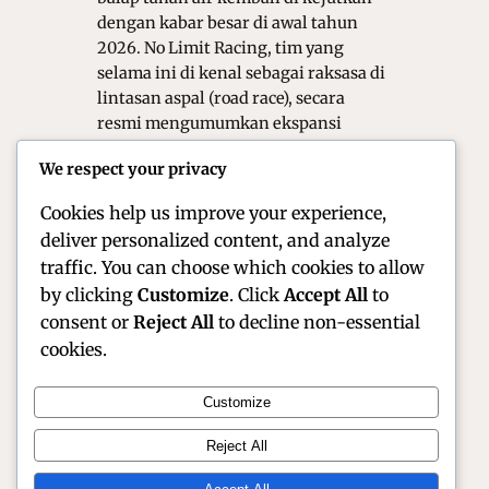
dengan kabar besar di awal tahun
2026. No Limit Racing, tim yang
selama ini di kenal sebagai raksasa di
lintasan aspal (road race), secara
resmi mengumumkan ekspansi
besar-besaran mereka ke kancah
We respect your privacy
Grasstrack. Dengan demikian
Langkah ini menandai ambisi…
Cookies help us improve your experience,
deliver personalized content, and analyze
traffic. You can choose which cookies to allow
by clicking
Customize
. Click
Accept All
to
consent or
Reject All
to decline non-essential
cookies.
Customize
Official Site of Christian Montanari | Racer &
Reject All
Motorsport Profile