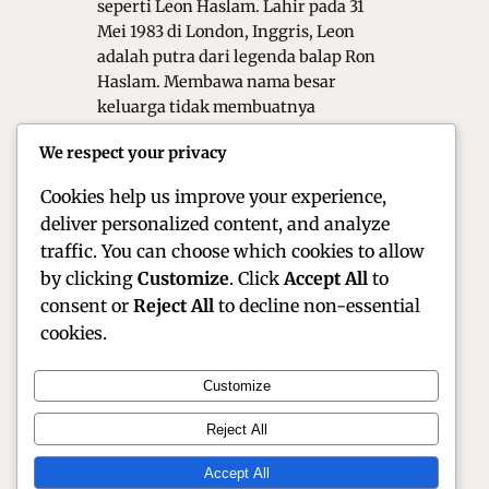
seperti Leon Haslam. Lahir pada 31
Mei 1983 di London, Inggris, Leon
adalah putra dari legenda balap Ron
Haslam. Membawa nama besar
keluarga tidak membuatnya
terbebani; sebaliknya, ia berhasil
We respect your privacy
mengukir identitasnya sendiri
sebagai salah…
Cookies help us improve your experience,
deliver personalized content, and analyze
traffic. You can choose which cookies to allow
by clicking
Customize
. Click
Accept All
to
consent or
Reject All
to decline non-essential
cookies.
Customize
Official Site of Christian Montanari | Racer &
Reject All
Motorsport Profile
Accept All