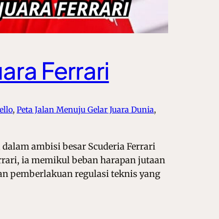
ra Ferrari
ello
, 
Peta Jalan Menuju Gelar Juara Dunia
, 
l dalam ambisi besar Scuderia Ferrari
rari, ia memikul beban harapan jutaan
ngan pemberlakuan regulasi teknis yang