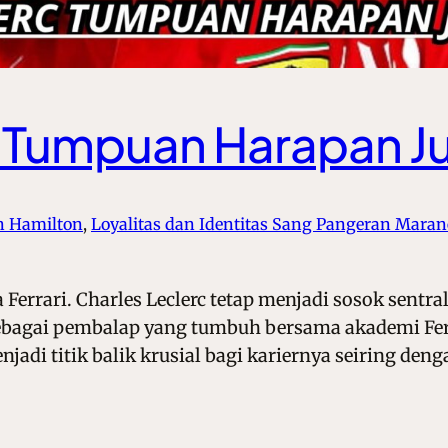
 Tumpuan Harapan Jua
n Hamilton
, 
Loyalitas dan Identitas Sang Pangeran Maran
errari. Charles Leclerc tetap menjadi sosok sentra
Sebagai pembalap yang tumbuh bersama akademi Fer
jadi titik balik krusial bagi kariernya seiring de