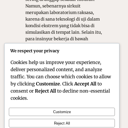
Namun, sebenarnya sirkuit
merupakan laboratorium raksasa,
karena di sana teknologi di uji dalam
kondisi ekstrem yang tidak bisa di
simulasikan di tempat lain. Selain itu,
para insinyur bekerja di bawah
tekanan tinggi, sehingga setiap
We respect your privacy
keputusan teknis harus cepat dan
tepat untuk…
Cookies help us improve your experience,
deliver personalized content, and analyze
traffic. You can choose which cookies to allow
by clicking
Customize
. Click
Accept All
to
consent or
Reject All
to decline non-essential
cookies.
Customize
Official Site of Christian Montanari | Racer &
Reject All