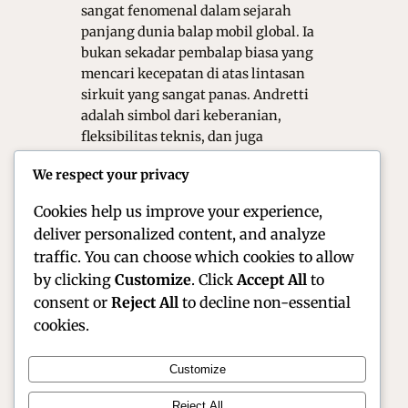
sangat fenomenal dalam sejarah
panjang dunia balap mobil global. Ia
bukan sekadar pembalap biasa yang
mencari kecepatan di atas lintasan
sirkuit yang sangat panas. Andretti
adalah simbol dari keberanian,
fleksibilitas teknis, dan juga
semangat pantang menyerah yang
We respect your privacy
sangat luar biasa. Lahir di Italia
sebelum pindah ke…
Cookies help us improve your experience,
deliver personalized content, and analyze
traffic. You can choose which cookies to allow
by clicking
Customize
. Click
Accept All
to
consent or
Reject All
to decline non-essential
cookies.
Customize
Official Site of Christian Montanari | Racer &
Reject All