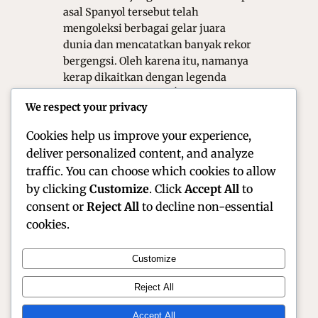
asal Spanyol tersebut telah
mengoleksi berbagai gelar juara
dunia dan mencatatkan banyak rekor
bergengsi. Oleh karena itu, namanya
kerap dikaitkan dengan legenda
balap motor Spanyol, Ángel Nieto,
We respect your privacy
terutama terkait potensi penyamaan
atau bahkan…
Cookies help us improve your experience,
deliver personalized content, and analyze
traffic. You can choose which cookies to allow
by clicking
Customize
. Click
Accept All
to
consent or
Reject All
to decline non-essential
cookies.
Customize
Official Site of Christian Montanari | Racer &
Reject All
Motorsport Profile
Accept All