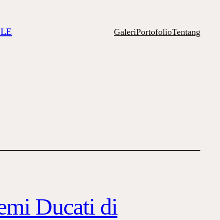
ILE
Galeri
Portofolio
Tentang
emi Ducati di