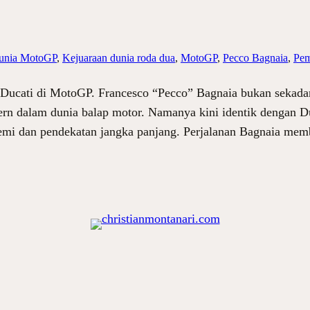
dunia MotoGP
, 
Kejuaraan dunia roda dua
, 
MotoGP
, 
Pecco Bagnaia
, 
Pem
ucati di MotoGP. Francesco “Pecco” Bagnaia bukan sekadar j
rn dalam dunia balap motor. Namanya kini identik dengan Du
mi dan pendekatan jangka panjang. Perjalanan Bagnaia memb