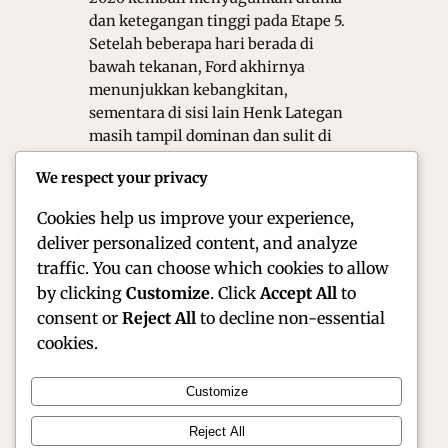
dan ketegangan tinggi pada Etape 5.
Setelah beberapa hari berada di
bawah tekanan, Ford akhirnya
menunjukkan kebangkitan,
sementara di sisi lain Henk Lategan
masih tampil dominan dan sulit di
hentikan. Kombinasi performa
We respect your privacy
kendaraan, strategi navigasi, serta
ketahanan fisik pembalap menjadi…
Cookies help us improve your experience,
deliver personalized content, and analyze
traffic. You can choose which cookies to allow
by clicking
Customize
. Click
Accept All
to
consent or
Reject All
to decline non-essential
cookies.
Customize
Official Site of Christian Montanari | Racer &
Reject All