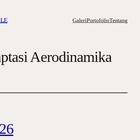
ILE
Galeri
Portofolio
Tentang
aptasi Aerodinamika
026