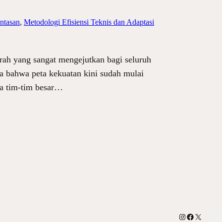
ntasan
, 
Metodologi Efisiensi Teknis dan Adaptasi
rah yang sangat mengejutkan bagi seluruh
ta bahwa peta kekuatan kini sudah mulai
da tim-tim besar…
Instagram
Facebook
X