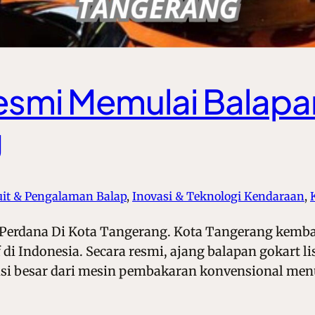
Resmi Memulai Balapa
g
kuit & Pengalaman Balap
, 
Inovasi & Teknologi Kendaraan
, 
 Perdana Di Kota Tangerang. Kota Tangerang kemb
di Indonesia. Secara resmi, ajang balapan gokart li
sisi besar dari mesin pembakaran konvensional menu