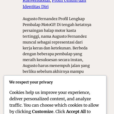
Konvensional
, 
Profil Umum dan
Identitas Diri
Augusto Fernandez Profil Lengkap
Pembalap MotoGP. Di tengah ketatnya
persaingan balap motor kasta
tertinggi, nama Augusto Fernandez
muncul sebagai representasi dari
kerja keras dan ketekunan. Berbeda
dengan beberapa pembalap yang
meraih kesuksesan secara instan,
Augusto harus menempuh jalan yang
berliku sebelum akhirnya mampu
mengamankan kursi di kelas utama
We respect your privacy
MotoGP. Artikel ini akan mengulas
secara mendalam…
Cookies help us improve your experience,
deliver personalized content, and analyze
traffic. You can choose which cookies to allow
by clicking
Customize
. Click
Accept All
to