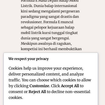
Formula E Masa Depan Balap Mobil
Listrik. Dunia balap internasional
kini sedang mengalami pergeseran
paradigma yang sangat drastis dan
revolusioner. Formula E muncul
sebagai pelopor kejuaraan balap
mobil listrik kursi tunggal tingkat
dunia yang sangat bergengsi.
Meskipun awalnya di ragukan,
kompetisi ini berhasil membuktikan
bahwa kendaraan listrik memiliki
We respect your privacy
performa yang luar biasa buas.
Kejuaraan ini…
Cookies help us improve your experience,
deliver personalized content, and analyze
traffic. You can choose which cookies to allow
by clicking
Customize
. Click
Accept All
to
consent or
Reject All
to decline non-essential
cookies.