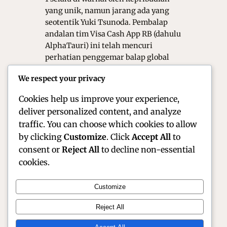
yang unik, namun jarang ada yang
seotentik Yuki Tsunoda. Pembalap
andalan tim Visa Cash App RB (dahulu
AlphaTauri) ini telah mencuri
perhatian penggemar balap global
bukan hanya karena kecepatannya,
We respect your privacy
tetapi juga karena karakternya yang
meledak-ledak di radio tim. Sebagai…
Cookies help us improve your experience,
deliver personalized content, and analyze
traffic. You can choose which cookies to allow
by clicking
Customize
. Click
Accept All
to
consent or
Reject All
to decline non-essential
cookies.
Customize
Official Site of Christian Montanari | Racer &
Reject All
Motorsport Profile