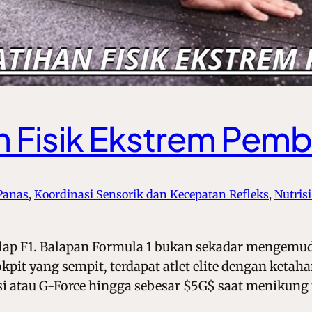
an Fisik Ekstrem Pemb
 Panas
, 
Koordinasi Sensorik dan Kecepatan Refleks
, 
Nutris
lap F1. Balapan Formula 1 bukan sekadar mengemudi
pit yang sempit, terdapat atlet elite dengan ketaha
 atau G-Force hingga sebesar $5G$ saat menikung t