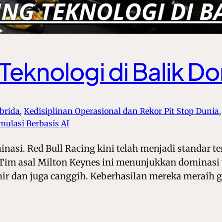
 Teknologi di Balik D
brida
, 
Kedisiplinan Operasional dan Rekor Pit Stop Dunia
,
mulasi Berbasis AI
nasi. Red Bull Racing kini telah menjadi standar t
 Tim asal Milton Keynes ini menunjukkan dominasi 
ir dan juga canggih. Keberhasilan mereka meraih ge