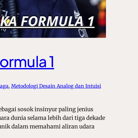
ormula 1
naga
, 
Metodologi Desain Analog dan Intuisi
ebagai sosok insinyur paling jenius
ra dunia selama lebih dari tiga dekade
 unik dalam memahami aliran udara