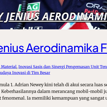
enius Aerodinamika F
s Material
, 
Inovasi Sasis dan Sinergi Pengemasan Unit Te
udaya Inovasi di Tim Besar
la 1. Adrian Newey kini telah di akui secara luas s
. Keberhasilannya dalam merancang mobil-mobil jua
at fenomenal. Ia memiliki kemampuan yang sangat