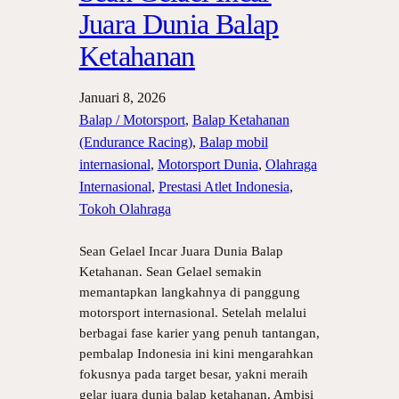
Juara Dunia Balap
Ketahanan
Januari 8, 2026
Balap / Motorsport
, 
Balap Ketahanan
(Endurance Racing)
, 
Balap mobil
internasional
, 
Motorsport Dunia
, 
Olahraga
Internasional
, 
Prestasi Atlet Indonesia
, 
Tokoh Olahraga
Sean Gelael Incar Juara Dunia Balap
Ketahanan. Sean Gelael semakin
memantapkan langkahnya di panggung
motorsport internasional. Setelah melalui
berbagai fase karier yang penuh tantangan,
pembalap Indonesia ini kini mengarahkan
fokusnya pada target besar, yakni meraih
gelar juara dunia balap ketahanan. Ambisi