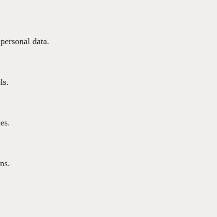
 personal data.
ls.
ces.
ns.